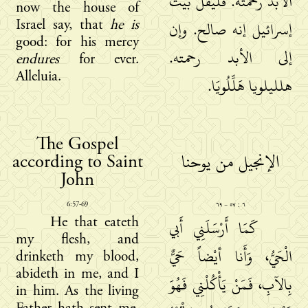
الأبد رحمته. فليقل بيت
now the house of
Israel say, that
he is
إسرائيل إنه صالح. وإن
good: for his mercy
إلى الأبد رحمته.
endures
for ever.
Alleluia.
هلليلويا هَلِّلُويَا.
The Gospel
according to Saint
الإنجيل من يوحنا
John
6:57-69
٦ : ٥٧ − ٦٩
He that eateth
كَمَا أَرْسَلَنِي أَبي
my flesh, and
الْحَيُّ، وَأَنا أيْضاً حَيٌّ
drinketh my blood,
abideth in me, and I
بِالآبِ، فَمَنْ يَأْكُلْنِي فَهُوَ
in him. As the living