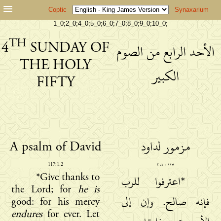
Coptic
Synaxarium
1_0;2_0;4_0;5_0;6_0;7_0;8_0;9_0;10_0;
TH
4
SUNDAY OF
الأحد الرابع من الصوم
THE HOLY
الكبير
FIFTY
A psalm of David
مزمور لداود
117:1,2
١١٧ : ١، ٢
*Give thanks to
*اعترفوا للرب
the Lord; for
he is
فإنه صالح. وإن إلى
good: for his mercy
endures
for ever. Let